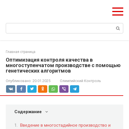
Перейти
olymp-clan.ru
к
Мы строим на века.
контенту
Поиск:
Главная страница
Оптимизация контроля качества в
многоступенчатом производстве с помощью
генетических алгоритмов
Опубликовано:
20.01.2025
Олимпийский Контроль
Содержание
Введение в многостадийное производство и