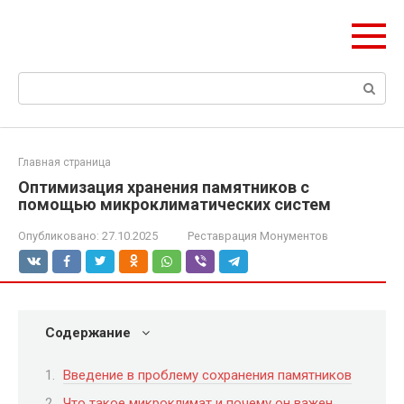
Перейти
olymp-clan.ru
к
Мы строим на века.
контенту
Поиск:
Главная страница
Оптимизация хранения памятников с
помощью микроклиматических систем
Опубликовано:
27.10.2025
Реставрация Монументов
Содержание
Введение в проблему сохранения памятников
Что такое микроклимат и почему он важен