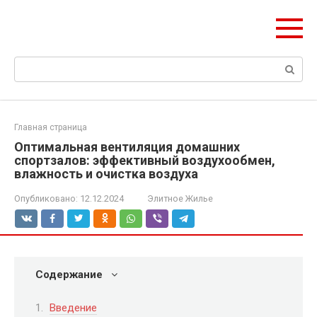
Перейти
olymp-clan.ru
к
Мы строим на века.
контенту
Поиск:
Главная страница
Оптимальная вентиляция домашних
спортзалов: эффективный воздухообмен,
влажность и очистка воздуха
Опубликовано:
12.12.2024
Элитное Жилье
Содержание
Введение