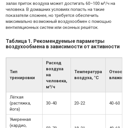
залах приток воздуха может достигать 60–100 м³/ч на
человека. В домашних условиях попасть на такие
показатели сложнее, но требуется обеспечить
максимально возможный воздухообмен с помощью
вентиляционных систем или оконных решёток.
Таблица 1. Рекомендуемые параметры
воздухообмена в зависимости от активности
Расход
воздуха
Тип
Температура
Относит
на
тренировки
воздуха, °C
влажнос
человека,
м³/ч
Лёгкая
(растяжка,
30-40
20-22
40-60
йога)
Умеренная
(кардио,