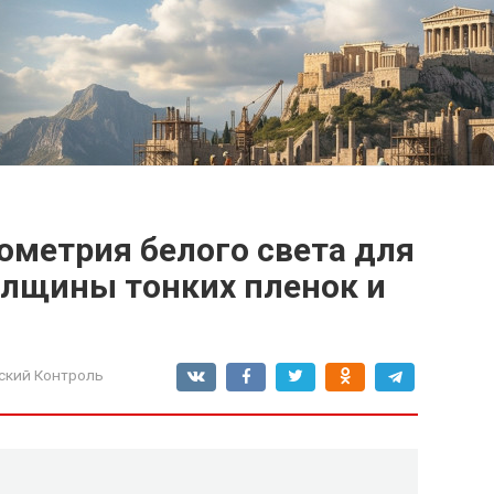
ометрия белого света для
олщины тонких пленок и
ский Контроль