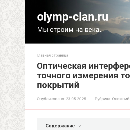
Перейти
к
olymp-clan.ru
контенту
Мы строим на века.
Главная страница
Оптическая интерфер
точного измерения т
покрытий
Опубликовано:
23.05.2025
Рубрика:
Олимпий
Содержание