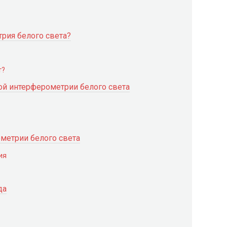
трия белого света?
т?
ой интерферометрии белого света
метрии белого света
ия
да