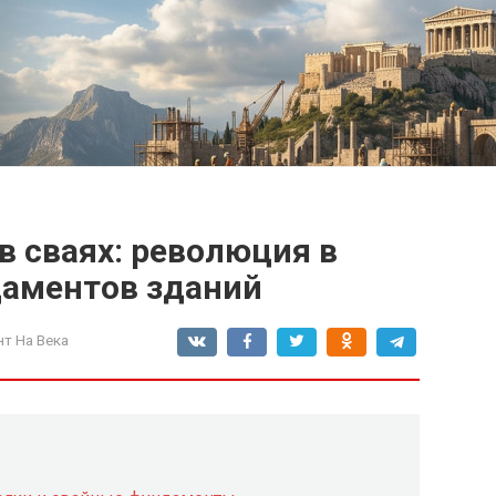
 сваях: революция в
даментов зданий
т На Века