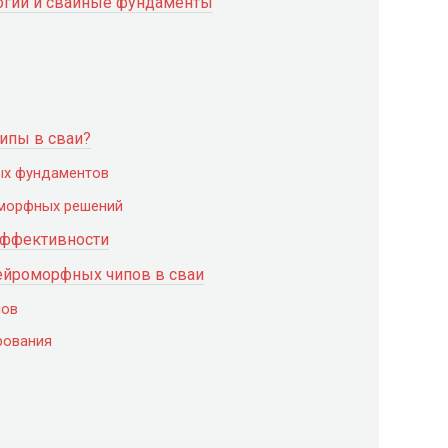
огии и свайные фундаменты
ипы в сваи?
ых фундаментов
морфных решений
эффективности
нейроморфных чипов в сваи
лов
рования