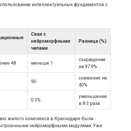
использование интеллектуальных фундаментов с
Сваи с
диционные
нейроморфными
Разница (%)
чипами
сокращение
енее 48
меньше 1
на 97.9%
снижение на
90
40%
уменьшение
0.3%
в 8.3 раза
ению жилого комплекса в Краснодаре были
 встроенными нейроморфными модулями. Уже