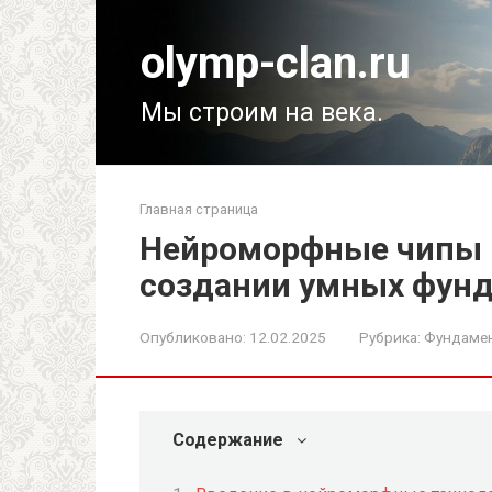
Перейти
к
olymp-clan.ru
контенту
Мы строим на века.
Главная страница
Нейроморфные чипы в
создании умных фун
Опубликовано:
12.02.2025
Рубрика:
Фундамен
Содержание