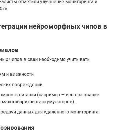
циалисты отметили улучшение мониторинга и
35%.
теграции нейроморфных чипов в
риалов
ых чипов в сваи необходимо учитывать:
ям и влажности.
еских повреждений.
омность питания (например — использование
 малогабаритных аккумуляторов).
редачи данных для удаленного мониторинга.
нозирования