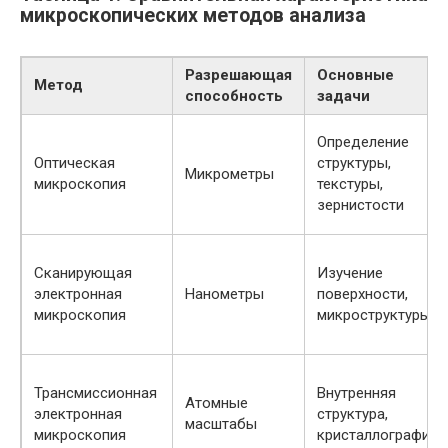
микроскопических методов анализа
Разрешающая
Основные
Метод
способность
задачи
Определение
Оптическая
структуры,
Микрометры
микроскопия
текстуры,
зернистости
Сканирующая
Изучение
электронная
Нанометры
поверхности,
микроскопия
микроструктуры
Трансмиссионная
Внутренняя
Атомные
электронная
структура,
масштабы
микроскопия
кристаллография