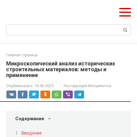
Перейти
olymp-clan.ru
к
Мы строим на века.
контенту
Поиск:
Главная страница
Микроскопический анализ исторических
строительных материалов: методы и
применение
Опубликовано:
16.06.2025
Реставрация Монументов
Содержание
Введение