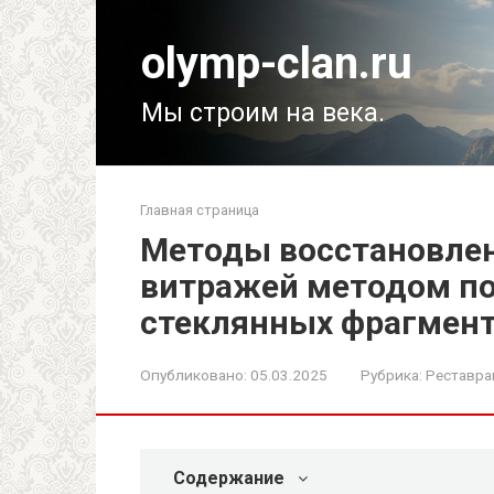
Перейти
к
olymp-clan.ru
контенту
Мы строим на века.
Главная страница
Методы восстановлен
витражей методом по
стеклянных фрагмен
Опубликовано:
05.03.2025
Рубрика:
Реставра
Содержание