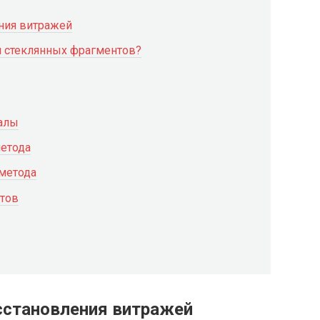
ния витражей
я стеклянных фрагментов?
алы
етода
 метода
тов
сстановления витражей