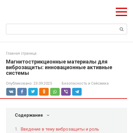
Перейти
olymp-clan.ru
к
Мы строим на века.
контенту
Поиск:
Главная страница
Магнитострикционные материалы для
виброзащиты: инновационные активные
системы
Опубликовано:
23.09.2025
Безопасность и Сейсмика
Содержание
Введение в тему виброзащиты и роль