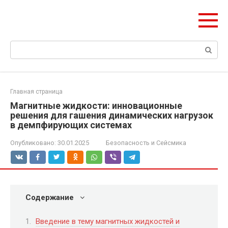
Перейти
olymp-clan.ru
к
Мы строим на века.
контенту
Поиск:
Главная страница
Магнитные жидкости: инновационные
решения для гашения динамических нагрузок
в демпфирующих системах
Опубликовано:
30.01.2025
Безопасность и Сейсмика
Содержание
Введение в тему магнитных жидкостей и