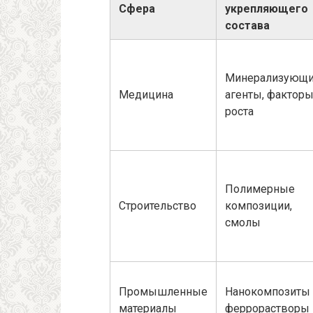
Сфера
укрепляющего
состава
Минерализующ
Медицина
агенты, фактор
роста
Полимерные
Строительство
композиции,
смолы
Промышленные
Нанокомпозиты 
материалы
феррорастворы