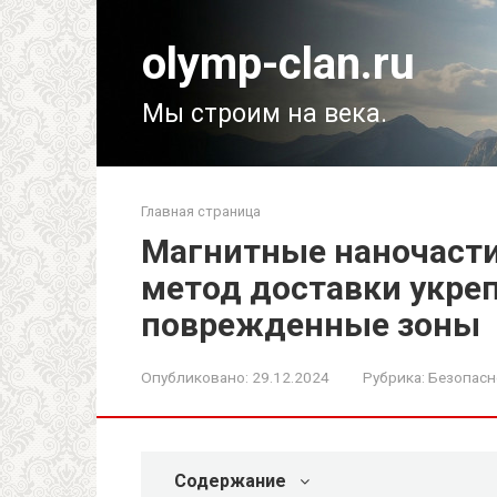
Перейти
к
olymp-clan.ru
контенту
Мы строим на века.
Главная страница
Магнитные наночаст
метод доставки укре
поврежденные зоны
Опубликовано:
29.12.2024
Рубрика:
Безопасн
Содержание