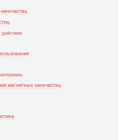
 наночастиц
стиц
 действия
пользования
материалы
ия магнитных наночастиц
истика