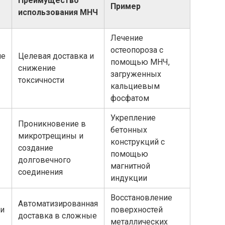
Преимущество
Пример
использования МНЧ
Лечение
остеопороза с
ие
Целевая доставка и
помощью МНЧ,
ы
снижение
загруженных
токсичности
кальциевым
фосфатом
Укрепление
Проникновение в
бетонных
микротрещины и
конструкций с
создание
помощью
долговечного
магнитной
соединения
индукции
Восстановление
Автоматизированная
и
поверхностей
доставка в сложные
металлических