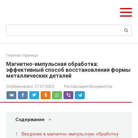
Перейти
olymp-clan.ru
к
Мы строим на века.
контенту
Поиск:
Главная страница
Магнитно-импульсная обработка:
эффективный способ восстановления формы
металлических деталей
Опубликовано:
27.07.2025
Реставрация Монументов
Содержание
Введение в магнитно-импульсную обработку