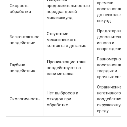
времени
Скорость
продолжительностью
восстановлени
обработки
порядка долей
до нескольких
миллисекунд
секунд
Предотвращен
Отсутствие
Безконтактное
дополнительно
механического
воздействие
износа и
контакта с деталью
повреждений
Равномерное
Проникающие токи
Глубина
восстановлени
воздействуют на
воздействия
твердых и
слои металла
прочных сплав
Ограничение
Нет выбросов и
негативного
Экологичность
отходов при
воздействия н
обработке
окружающую
среду