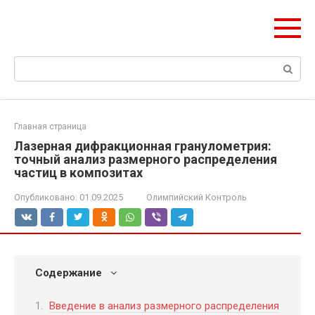
Перейти
olymp-clan.ru
к
Мы строим на века.
контенту
Поиск:
Главная страница
Лазерная дифракционная гранулометрия:
точный анализ размерного распределения
частиц в композитах
Опубликовано:
01.09.2025
Олимпийский Контроль
Содержание
Введение в анализ размерного распределения