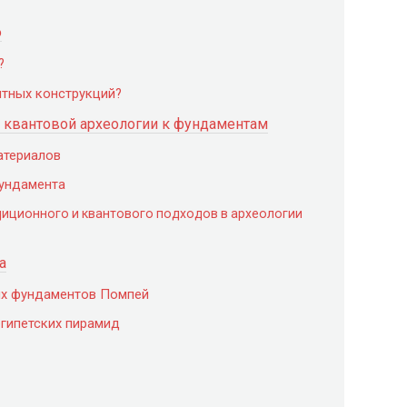
ю
?
тных конструкций?
 квантовой археологии к фундаментам
атериалов
фундамента
диционного и квантового подходов в археологии
а
их фундаментов Помпей
египетских пирамид