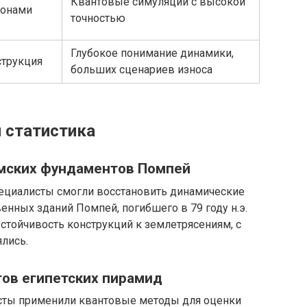
Квантовые симуляции с высокой
конами
точностью
Глубокое понимание динамики,
струкция
больших сценариев износа
 статистика
имских фундаментов Помпей
ециалисты смогли восстановить динамические
нных зданий Помпей, погибшего в 79 году н.э.
стойчивость конструкций к землетрясениям, с
лись.
тов египетских пирамид
сты применили квантовые методы для оценки