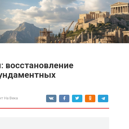
: восстановление
фундаментных
т На Века