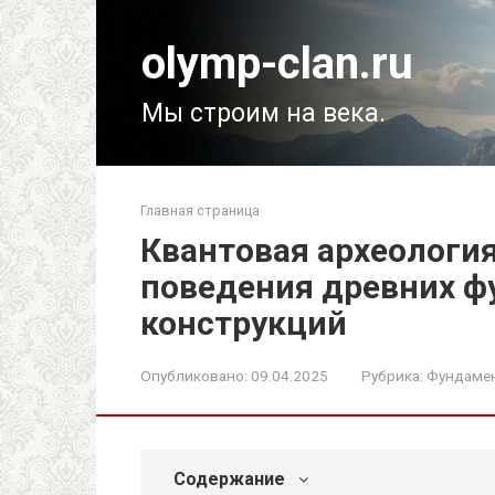
Перейти
к
olymp-clan.ru
контенту
Мы строим на века.
Главная страница
Квантовая археология
поведения древних 
конструкций
Опубликовано:
09.04.2025
Рубрика:
Фундамен
Содержание