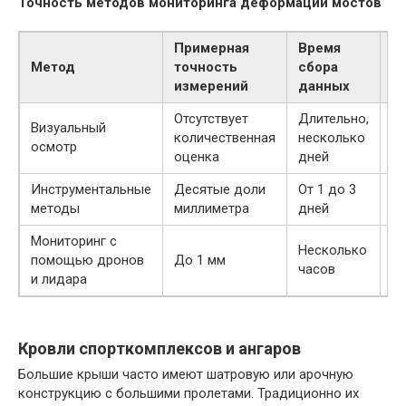
Точность методов мониторинга деформаций мостов
Примерная
Время
Метод
точность
сбора
Т
измерений
данных
Отсутствует
Длительно,
Вы
Визуальный
количественная
несколько
р
осмотр
оценка
дней
п
Инструментальные
Десятые доли
От 1 до 3
С
методы
миллиметра
дней
Мониторинг с
Несколько
помощью дронов
До 1 мм
Н
часов
и лидара
Кровли спорткомплексов и ангаров
Большие крыши часто имеют шатровую или арочную
конструкцию с большими пролетами. Традиционно их