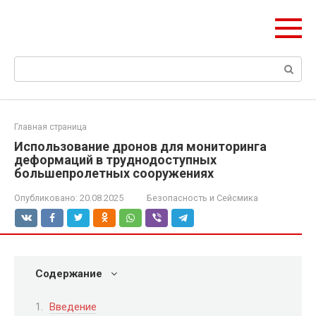
Перейти
olymp-clan.ru
к
Мы строим на века.
контенту
Поиск:
Главная страница
Использование дронов для мониторинга
деформаций в труднодоступных
большепролетных сооружениях
Опубликовано:
20.08.2025
Безопасность и Сейсмика
Содержание
Введение