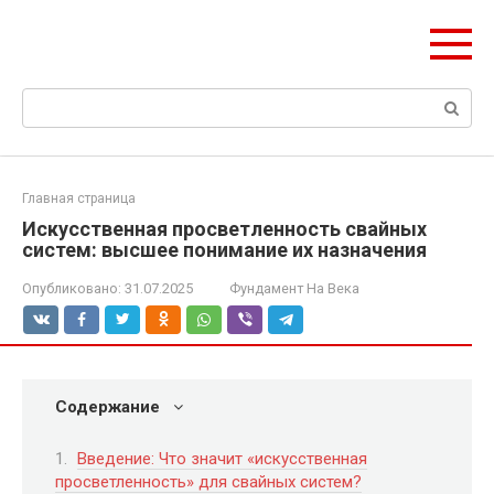
Перейти
olymp-clan.ru
к
Мы строим на века.
контенту
Поиск:
Главная страница
Искусственная просветленность свайных
систем: высшее понимание их назначения
Опубликовано:
31.07.2025
Фундамент На Века
Содержание
Введение: Что значит «искусственная
просветленность» для свайных систем?