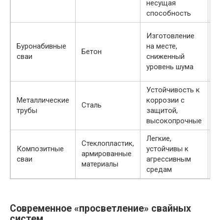
несущая
з
способность
С
Изготовление
в
Буронабивные
на месте,
Бетон
ч
сваи
сниженный
к
уровень шума
з
Устойчивость к
С
Металлические
коррозии с
Сталь
у
трубы
защитой,
г
высокопрочные
Легкие,
М
Стеклопластик,
Композитные
устойчивы к
п
армированные
сваи
агрессивным
б
материалы
средам
м
Современное «просветление» свайных
систем