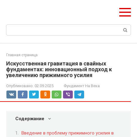
Перейти
olymp-clan.ru
к
Мы строим на века.
контенту
Поиск:
Главная страница
Искусственная гравитация в свайных
фундаментах: инновационный подход к
увеличению прижимного усилия
Опубликовано:
02.09.2025
Фундамент На Века
Содержание
Введение в проблему прижимного усилия в