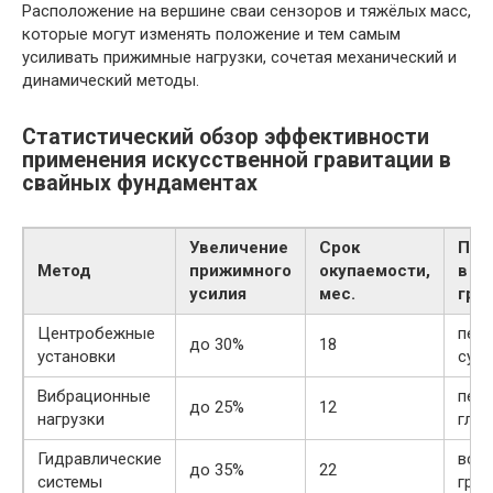
Расположение на вершине сваи сензоров и тяжёлых масс,
которые могут изменять положение и тем самым
усиливать прижимные нагрузки, сочетая механический и
динамический методы.
Статистический обзор эффективности
применения искусственной гравитации в
свайных фундаментах
Увеличение
Срок
При
Метод
прижимного
окупаемости,
в ти
усилия
мес.
гру
Центробежные
песч
до 30%
18
установки
сугл
Вибрационные
песч
до 25%
12
нагрузки
глин
Гидравлические
все 
до 35%
22
системы
грун