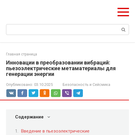
Перейти
olymp-clan.ru
к
Мы строим на века.
контенту
Поиск:
Главная страница
Инновации в преобразовании вибраций:
пьезоэлектрические метаматериалы для
генерации энергии
Опубликовано:
03.10.2025
Безопасность и Сейсмика
Содержание
Введение в пьезоэлектрические