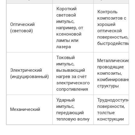
Короткий
Контроль
световой
композитов с
импульс,
Оптический
хорошей
например, от
(световой)
оптической
ксеноновой
поверхностью,
лампы или
быстродействие
лазера
Токовый
Металлические и
импульс,
проводящие
Электрический
вызывающий
композиты,
(индуцированный)
нагрев за счёт
комбинированны
электрического
структуры
сопротивления
Ударный
Труднодоступные
импульс,
поверхности,
Механический
передающий
толстые
тепловую волну
конструкции