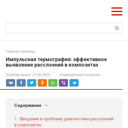
Перейти
olymp-clan.ru
к
Мы строим на века.
контенту
Поиск:
Главная страница
Импульсная термография: эффективное
выявление расслоений в композитах
Опубликовано:
27.03.2025
Олимпийский Контроль
Содержание
Введение в проблему диагностики расслоений
в композитах