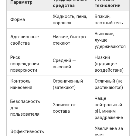
Параметр
средства
технологии
Жидкость, пена,
Вязкий,
Форма
порошок
плотный гель
Высокие,
Адгезионные
Низкие, быстро
лучше
свойства
стекают
удерживаются
Риск
Низкий
Средний —
повреждения
(щадящее
высокий
поверхности
воздействие)
Контроль
Ограниченный
Отличный (не
нанесения
(затекают)
растекаются)
Чаще
Безопасность
Зависит от
нейтральный
для
состава
pH, миним
пользователя
раздражение
Увеличена за
Эффективность
счёт