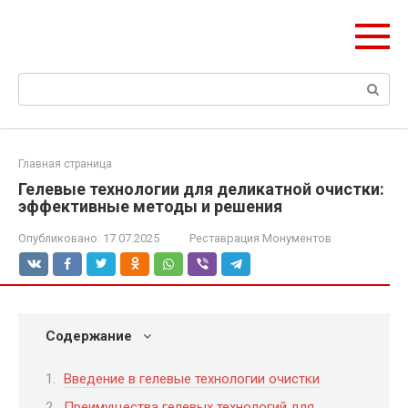
Перейти
olymp-clan.ru
к
Мы строим на века.
контенту
Поиск:
Главная страница
Гелевые технологии для деликатной очистки:
эффективные методы и решения
Опубликовано:
17.07.2025
Реставрация Монументов
Содержание
Введение в гелевые технологии очистки
Преимущества гелевых технологий для