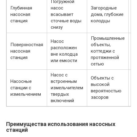
Погружной
Глубинная
насос
Загородные
М
насосная
всасывает
дома, глубокие
к
станция
сточные воды
колодцы
снизу
Промышленные
Насос
Поверхностная
объекты,
О
расположен
насосная
коттеджи с
б
вне колодца
станция
протяженной
т
или емкости
сетью
Насос с
Объекты с
Насосные
встроенным
Н
высокой
станции с
измельчителем
с
вероятностью
измельчением
твердых
п
засоров
включений
Преимущества использования насосных
станций