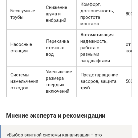
Комфорт,
Снижение
Бесшумные
долговечность,
шума и
800-1
трубы
простота
вибраций
монтажа
Автоматизация,
Перекачка
надежность,
Насосные
от 15
сточных
работа с
станции
комп
вод
разными
ландшафтами
Уменьшение
Системы
Предотвращение
размера
измельчения
засоров, защита
5000-
твердых
отходов
труб
включений
Мнение эксперта и рекомендации
«Выбор элитной системы канализации – это