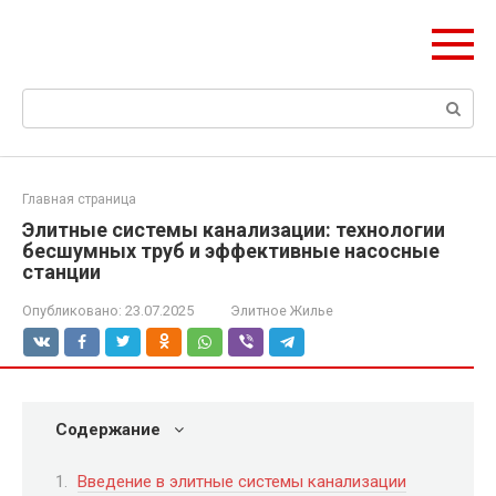
Перейти
olymp-clan.ru
к
Мы строим на века.
контенту
Поиск:
Главная страница
Элитные системы канализации: технологии
бесшумных труб и эффективные насосные
станции
Опубликовано:
23.07.2025
Элитное Жилье
Содержание
Введение в элитные системы канализации