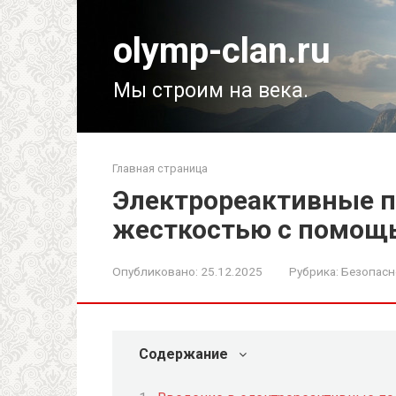
Перейти
к
olymp-clan.ru
контенту
Мы строим на века.
Главная страница
Электрореактивные п
жесткостью с помощь
Опубликовано:
25.12.2025
Рубрика:
Безопасн
Содержание