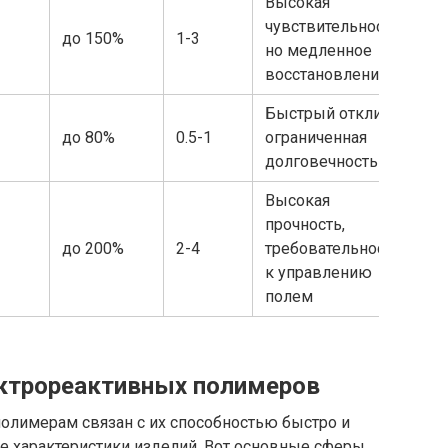
Высокая
чувствительность,
до 150%
1-3
но медленное
восстановление
Быстрый отклик,
до 80%
0.5-1
ограниченная
долговечность
Высокая
прочность,
до 200%
2-4
требовательность
к управлению
полем
ектрореактивных полимеров
полимерам связан с их способностью быстро и
 характеристики изделий. Вот основные сферы