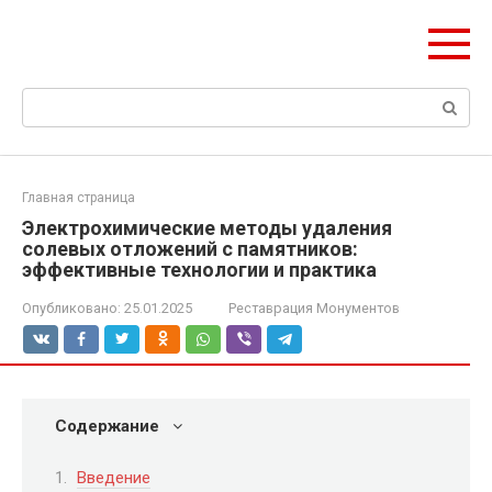
Перейти
olymp-clan.ru
к
Мы строим на века.
контенту
Поиск:
Главная страница
Электрохимические методы удаления
солевых отложений с памятников:
эффективные технологии и практика
Опубликовано:
25.01.2025
Реставрация Монументов
Содержание
Введение