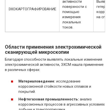
активности
Выявле
поверхности с
гетерог
ЭХОКАРТОГРАФИРОВАНИЕ
помощью
корроз
измерения
на спла
локальных
токов.
Области применения электрохимической
сканирующей микроскопии
Благодаря способности выявлять локальные изменения
электрохимической активности, ЭХСМ нашла применение
в различных сферах:
Материаловедение:
исследование
коррозионной стойкости новых сплавов и
покрытий.
Нефтегазовая промышленность:
анализ
коррозионных процессов в агрессивных условиях
добычи и транспортировки.