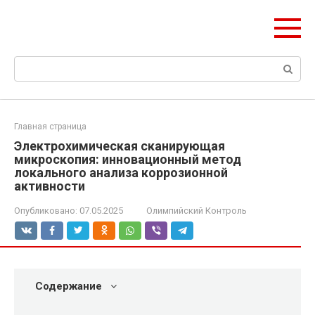
Перейти
olymp-clan.ru
к
Мы строим на века.
контенту
Поиск:
Главная страница
Электрохимическая сканирующая
микроскопия: инновационный метод
локального анализа коррозионной
активности
Опубликовано:
07.05.2025
Олимпийский Контроль
Содержание