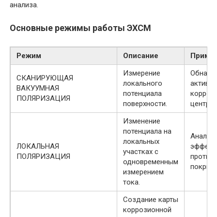
анализа.
Основные режимы работы ЭХСМ
Режим
Описание
Пример
Измерение
Обнару
СКАНИРУЮЩАЯ
локального
активн
ВАКУУМНАЯ
потенциала
корроз
ПОЛЯРИЗАЦИЯ
поверхности.
центров
Изменение
потенциала на
Анализ
локальных
ЛОКАЛЬНАЯ
эффект
участках с
ПОЛЯРИЗАЦИЯ
против
одновременным
покрыти
измерением
тока.
Создание карты
коррозионной