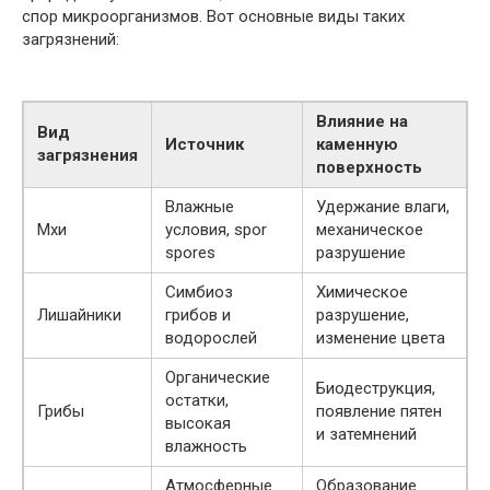
спор микроорганизмов. Вот основные виды таких
загрязнений:
Влияние на
Вид
Источник
каменную
загрязнения
поверхность
Влажные
Удержание влаги,
Мхи
условия, spor
механическое
spores
разрушение
Симбиоз
Химическое
Лишайники
грибов и
разрушение,
водорослей
изменение цвета
Органические
Биодеструкция,
остатки,
Грибы
появление пятен
высокая
и затемнений
влажность
Атмосферные
Образование