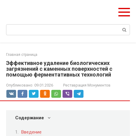
Перейти
olymp-clan.ru
к
Мы строим на века.
контенту
Поиск:
Главная страница
Эффективное удаление биологических
загрязнений с каменных поверхностей с
помощью ферментативных технологий
Опубликовано:
09.01.2026
Реставрация Монументов
Содержание
Введение