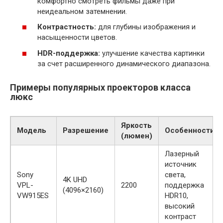
комфортно смотреть фильмы даже при
неидеальном затемнении.
Контрастность:
для глубины изображения и
насыщенности цветов.
HDR-поддержка:
улучшение качества картинки
за счет расширенного динамического диапазона.
Примеры популярных проекторов класса
люкс
Яркость
Модель
Разрешение
Особенности
(люмен)
Лазерный
источник
Sony
света,
4K UHD
VPL-
2200
поддержка
(4096×2160)
VW915ES
HDR10,
высокий
контраст