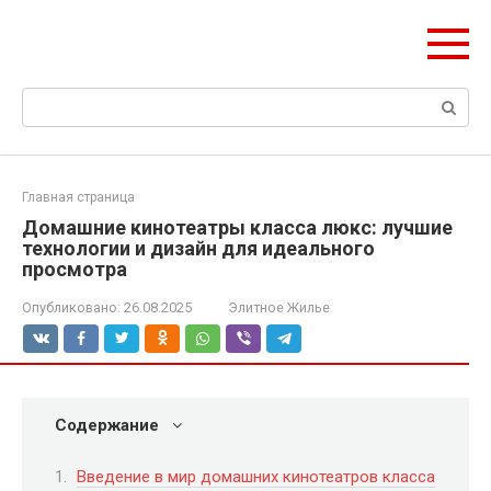
Перейти
olymp-clan.ru
к
Мы строим на века.
контенту
Поиск:
Главная страница
Домашние кинотеатры класса люкс: лучшие
технологии и дизайн для идеального
просмотра
Опубликовано:
26.08.2025
Элитное Жилье
Содержание
Введение в мир домашних кинотеатров класса