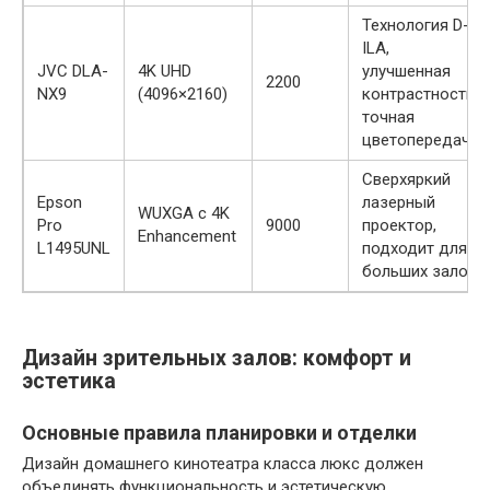
Технология D-
ILA,
JVC DLA-
4K UHD
улучшенная
2200
NX9
(4096×2160)
контрастность,
точная
цветопередача
Сверхяркий
Epson
лазерный
WUXGA с 4K
Pro
9000
проектор,
Enhancement
L1495UNL
подходит для
больших залов
Дизайн зрительных залов: комфорт и
эстетика
Основные правила планировки и отделки
Дизайн домашнего кинотеатра класса люкс должен
объединять функциональность и эстетическую