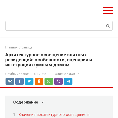
Перейти
olymp-clan.ru
к
Мы строим на века.
контенту
Поиск:
Главная страница
Архитектурное освещение элитных
резиденций: особенности, сценарии и
интеграция с умным домом
Опубликовано:
13.01.2025
Элитное Жилье
Содержание
Значение архитектурного освещения в