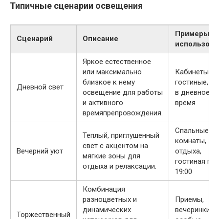
Типичные сценарии освещения
Примеры
Сценарий
Описание
использова
Яркое естественное
или максимально
Кабинеты,
близкое к нему
гостиные, ку
Дневной свет
освещение для работы
в дневное
и активного
время
времяпрепровождения.
Спальные
Теплый, приглушенный
комнаты, зо
свет с акцентом на
Вечерний уют
отдыха,
мягкие зоны для
гостиная по
отдыха и релаксации.
19:00
Комбинация
разноцветных и
Приемы,
динамических
вечеринки,
Торжественный