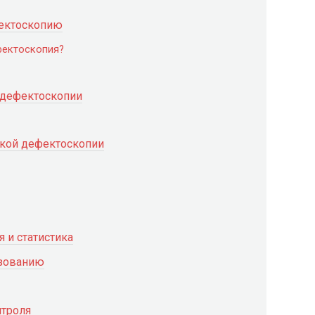
фектоскопию
фектоскопия?
 дефектоскопии
ской дефектоскопии
 и статистика
ьзованию
нтроля