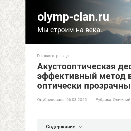
Перейти
к
olymp-clan.ru
контенту
Мы строим на века.
Главная страница
Акустооптическая де
эффективный метод 
оптически прозрачны
Опубликовано:
06.03.2025
Рубрика:
Олимпий
Содержание