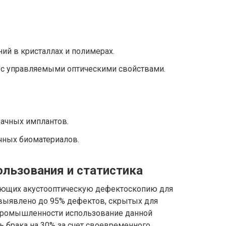
ий в кристаллах и полимерах.
 с управляемыми оптическими свойствами.
ачных имплантов.
чных биоматериалов.
льзования и статистика
няющих акустооптическую дефектоскопию для
выявлено до 95% дефектов, скрытых для
 промышленности использование данной
ь брака на 30% за счет своевременного