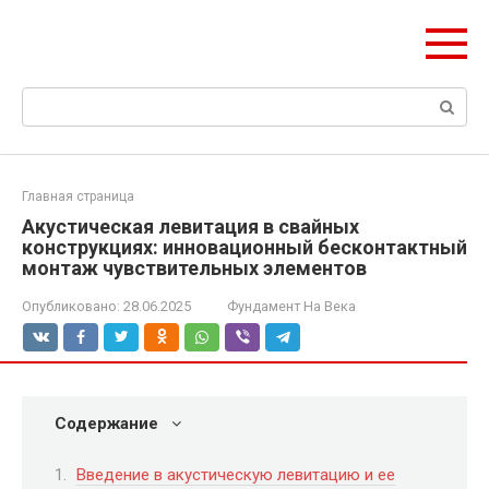
Перейти
olymp-clan.ru
к
Мы строим на века.
контенту
Поиск:
Главная страница
Акустическая левитация в свайных
конструкциях: инновационный бесконтактный
монтаж чувствительных элементов
Опубликовано:
28.06.2025
Фундамент На Века
Содержание
Введение в акустическую левитацию и ее