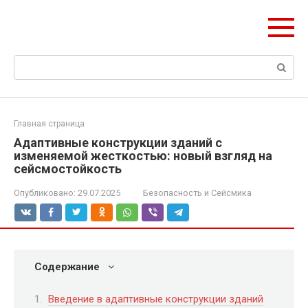
Перейти
olymp-clan.ru
к
Мы строим на века.
контенту
Поиск:
Главная страница
Адаптивные конструкции зданий с
изменяемой жесткостью: новый взгляд на
сейсмостойкость
Опубликовано:
29.07.2025
Безопасность и Сейсмика
Содержание
Введение в адаптивные конструкции зданий